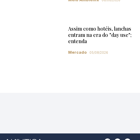
Assim como hotéis, lanchas
entram na era do "day use";
entenda
Mercado
05/08/2026