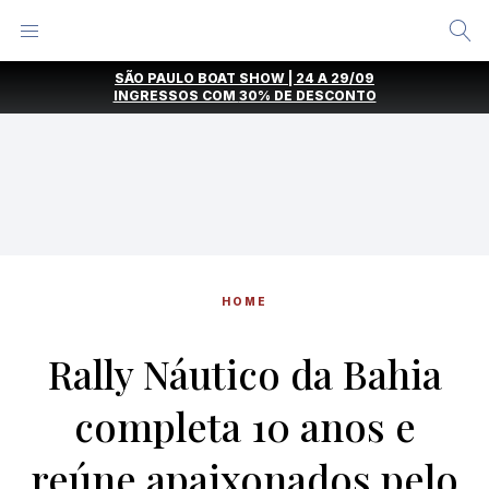
Alternar
Menu
Ir
SÃO PAULO BOAT SHOW | 24 A 29/09
direto
INGRESSOS COM
30% DE DESCONTO
para
o
conteúdo
HOME
Rally Náutico da Bahia
completa 10 anos e
reúne apaixonados pelo