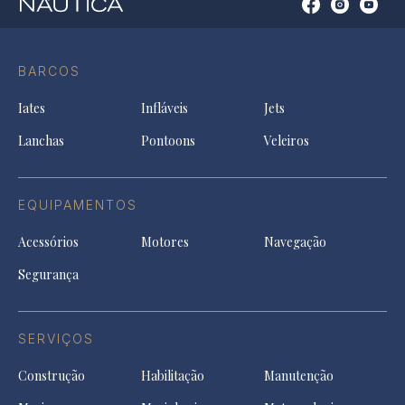
Open
Open
Open
Op
Conta
Instagram
YouTu
Ti
do
in
in
in
Facebook
a
a
a
BARCOS
in
new
new
ne
a
tab
tab
tab
Iates
Infláveis
Jets
new
tab
Lanchas
Pontoons
Veleiros
EQUIPAMENTOS
Acessórios
Motores
Navegação
Segurança
SERVIÇOS
Construção
Habilitação
Manutenção