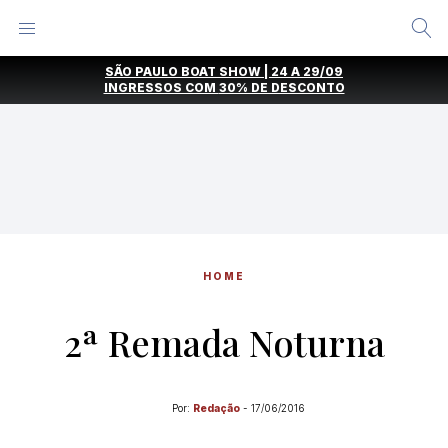
Alternar
Menu
Ir
SÃO PAULO BOAT SHOW | 24 A 29/09
direto
INGRESSOS COM
30% DE DESCONTO
para
o
conteúdo
HOME
2ª Remada Noturna
Por:
Redação
-
17/06/2016