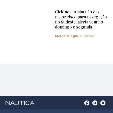
Ciclone-bomba não é o
maior risco para navegação
no Sudeste; alerta vem no
domingo e segunda
Meteorologia
06/08/2026
Open
Open
Open
Op
Conta
Instagram
YouTu
Ti