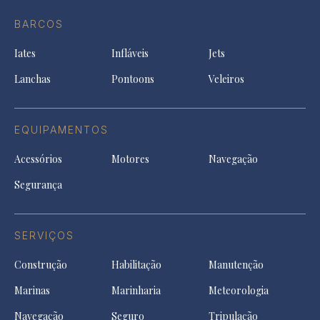
do
in
in
in
Facebook
a
a
a
BARCOS
in
new
new
ne
a
tab
tab
tab
Iates
Infláveis
Jets
new
tab
Lanchas
Pontoons
Veleiros
EQUIPAMENTOS
Acessórios
Motores
Navegação
Segurança
SERVIÇOS
Construção
Habilitação
Manutenção
Marinas
Marinharia
Meteorologia
Navegação
Seguro
Tripulação