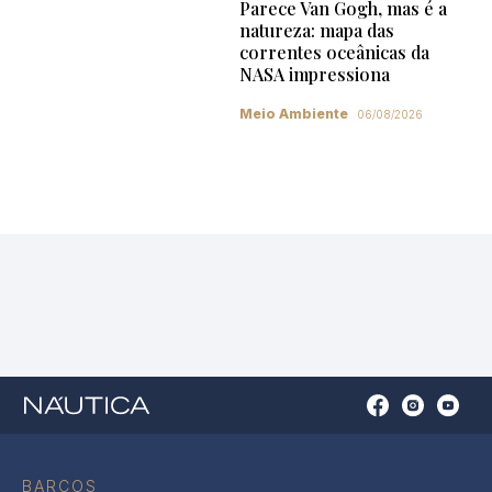
Parece Van Gogh, mas é a
natureza: mapa das
correntes oceânicas da
NASA impressiona
Meio Ambiente
06/08/2026
Open
Open
Open
Op
Conta
Instagram
YouTu
Ti
do
in
in
in
Facebook
a
a
a
BARCOS