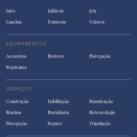
in
new
new
ne
a
tab
tab
tab
Iates
Infláveis
Jets
new
tab
Lanchas
Pontoons
Veleiros
EQUIPAMENTOS
Acessórios
Motores
Navegação
Segurança
SERVIÇOS
Construção
Habilitação
Manutenção
Marinas
Marinharia
Meteorologia
Navegação
Seguro
Tripulação