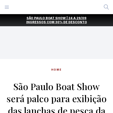
Alternar
Menu
Ir
SÃO PAULO BOAT SHOW | 24 A 29/09
direto
INGRESSOS COM
30% DE DESCONTO
para
o
conteúdo
HOME
São Paulo Boat Show
será palco para exibição
das lanchas de pesca da