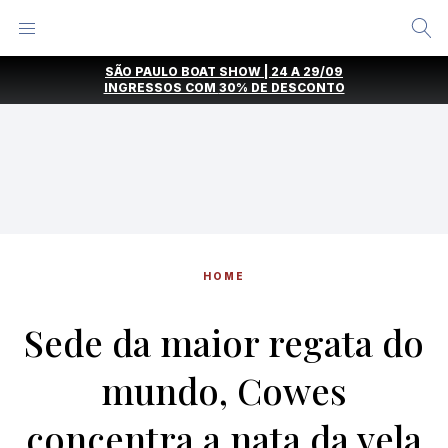
Alternar
Menu
Ir
SÃO PAULO BOAT SHOW | 24 A 29/09
direto
INGRESSOS COM
30% DE DESCONTO
para
o
conteúdo
HOME
Sede da maior regata do
mundo, Cowes
concentra a nata da vela