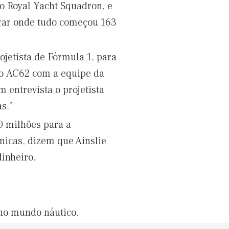
ao Royal Yacht Squadron, e
lugar onde tudo começou 163
jetista de Fórmula 1, para
vo AC62 com a equipe da
m entrevista o projetista
s.”
0 milhões para a
ânicas, dizem que Ainslie
inheiro.
 no mundo náutico.