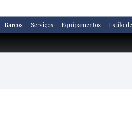
Ir
direto
para
o
Barcos
Serviços
Equipamentos
Estilo d
conteúdo