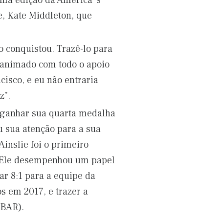
óxima edição da America´s
e, Kate Middleton, que
 conquistou. Trazê-lo para
 animado com todo o apoio
isco, e eu não entraria
z”.
e ganhar sua quarta medalha
u sua atenção para a sua
inslie foi o primeiro
. Ele desempenhou um papel
ar 8:1 para a equipe da
s em 2017, e trazer a
(BAR).