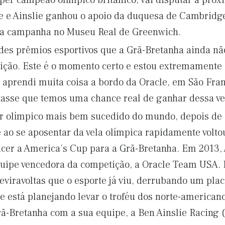
 super campeão olímpico britânico, vai disputar a pr
oje e Ainslie ganhou o apoio da duquesa de Cambridg
da campanha no Museu Real de Greenwich.
des prêmios esportivos que a Grã-Bretanha ainda não
ição. Este é o momento certo e estou extremamente
aprendi muita coisa a bordo da Oracle, em São Franc
itasse que temos uma chance real de ganhar dessa ve
dor olímpico mais bem sucedido do mundo, depois d
 ao se aposentar da vela olímpica rapidamente volto
cer a America’s Cup para a Grã-Bretanha. Em 2013, A
equipe vencedora da competição, a Oracle Team USA
viravoltas que o esporte já viu, derrubando um plac
e está planejando levar o troféu dos norte-americano
rã-Bretanha com a sua equipe, a Ben Ainslie Racing 