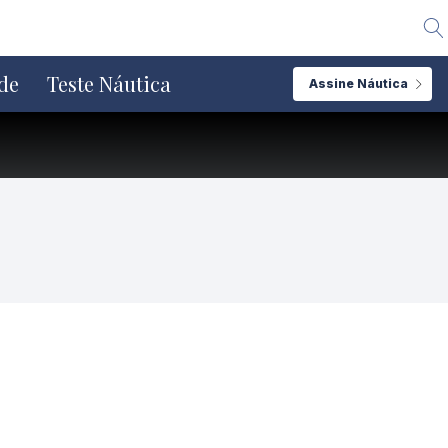
Alte
de
Teste Náutica
Assine Náutica