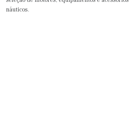
seleção de motores; equipamentos e acessórios
náuticos.