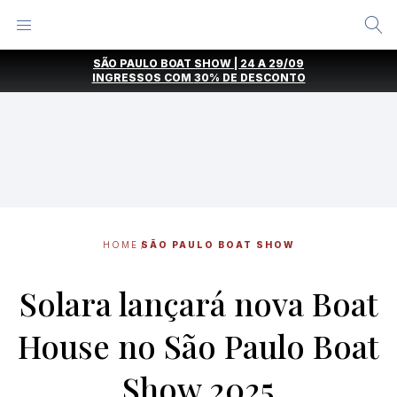
Alternar
Menu
Ir
SÃO PAULO BOAT SHOW | 24 A 29/09
direto
INGRESSOS COM
30% DE DESCONTO
para
o
conteúdo
HOME
SÃO PAULO BOAT SHOW
Solara lançará nova Boat
House no São Paulo Boat
Show 2025