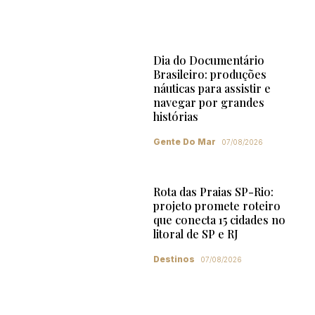
Dia do Documentário
Brasileiro: produções
náuticas para assistir e
navegar por grandes
histórias
Gente Do Mar
07/08/2026
Rota das Praias SP-Rio:
projeto promete roteiro
que conecta 15 cidades no
litoral de SP e RJ
Destinos
07/08/2026