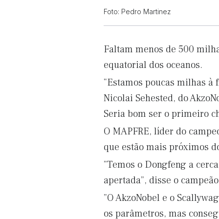
Foto: Pedro Martinez
Faltam menos de 500 milha
equatorial dos oceanos.
“Estamos poucas milhas à fr
Nicolai Sehested, do AkzoN
Seria bom ser o primeiro ch
O MAPFRE, líder do campeo
que estão mais próximos do
”Temos o Dongfeng a cerca 
apertada”, disse o campeão
”O AkzoNobel e o Scallywag 
os parâmetros, mas conseg