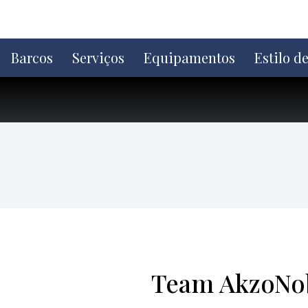
Ir
direto
para
o
Barcos
Serviços
Equipamentos
Estilo d
conteúdo
Team AkzoNob