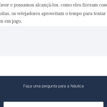
favor e possamos alcançá-los, como eles fizeram con
las, os velejadores aproveitam o tempo para tentar 
m em jogo.
Faça uma pergunta para a Náutica