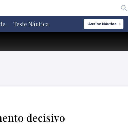
Alte
de
Teste Náutica
Assine Náutica
ento decisivo