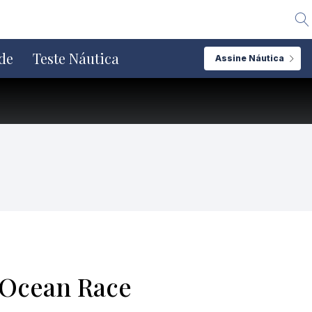
Alte
de
Teste Náutica
Assine Náutica
 Ocean Race