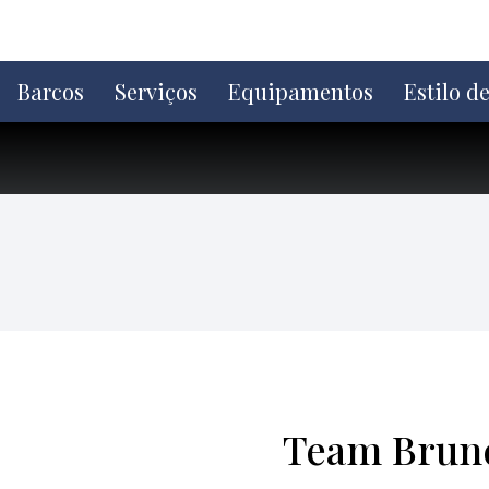
Ir
direto
para
o
Barcos
Serviços
Equipamentos
Estilo d
conteúdo
Team Brune