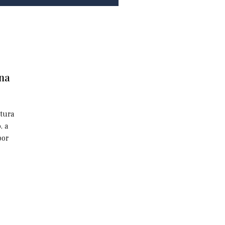
 na
utura
, a
por