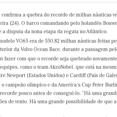
 confirma a quebra do recorde de milhas náuticas v
feira (24). O barco comandando pelo holandês Bouw
 a disputa da nona etapa da regata no Atlântico.
modelo VO65 era de 550.82 milhas náuticas feitas p
nterior da Volvo Ocean Race, durante a passagem pe
em fazer com que o recorde seja quebrado novamente
 equipes, como o team AkzoNobel, que está na mesma
re Newport (Estados Unidos) e Cardiff (País de Gale
 o campeão olímpico e da America’s Cup Peter Burlin
 recorde pouco antes de consegui-lo. “Há uma grand
ões de vento. Há uma grande possibilidade de que a