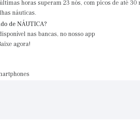
últimas horas superam 23 nós, com picos de até 30 n
lhas náuticas.
eúdo de NÁUTICA?
disponível nas bancas, no nosso app
Baixe agora!
smartphones