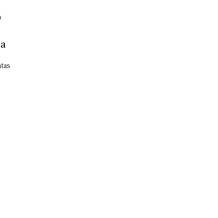
o
ca
tas