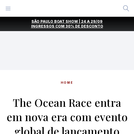
Alternar
Menu
Ir
SÃO PAULO BOAT SHOW | 24 A 29/09
direto
INGRESSOS COM
30% DE DESCONTO
para
o
conteúdo
HOME
The Ocean Race entra
em nova era com evento
global de lançamento