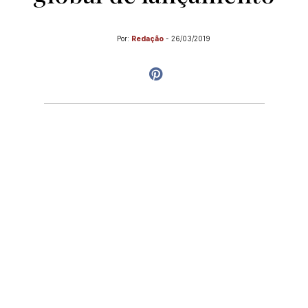
Por:
Redação
-
26/03/2019