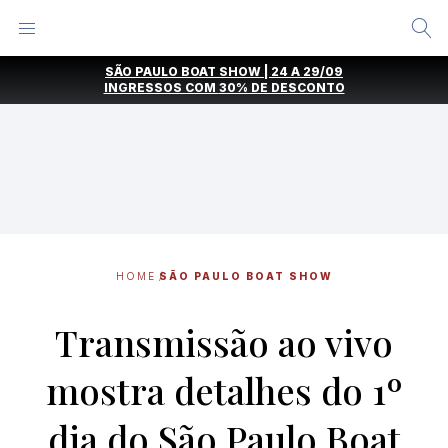
Alternar
Menu
Ir
SÃO PAULO BOAT SHOW | 24 A 29/09
direto
INGRESSOS COM
30% DE DESCONTO
para
o
conteúdo
HOME
SÃO PAULO BOAT SHOW
Transmissão ao vivo
mostra detalhes do 1º
dia do São Paulo Boat