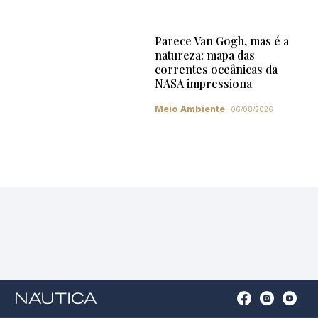
Parece Van Gogh, mas é a
natureza: mapa das
correntes oceânicas da
NASA impressiona
Meio Ambiente
06/08/2026
Open
Open
Open
Op
Conta
Instagram
YouTu