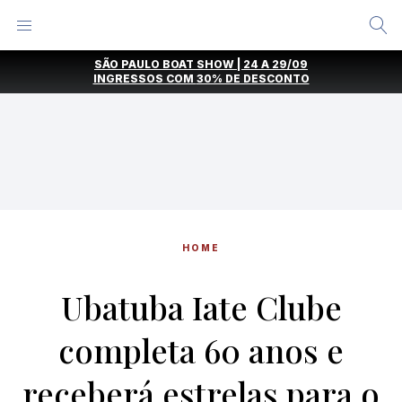
Alternar
Menu
Ir
SÃO PAULO BOAT SHOW | 24 A 29/09
direto
INGRESSOS COM
30% DE DESCONTO
para
o
conteúdo
HOME
Ubatuba Iate Clube
completa 60 anos e
receberá estrelas para o