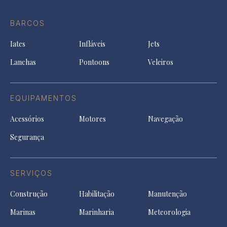
Ti
do
in
in
in
Facebook
a
a
a
BARCOS
in
new
new
ne
a
tab
tab
tab
Iates
Infláveis
Jets
new
tab
Lanchas
Pontoons
Veleiros
EQUIPAMENTOS
Acessórios
Motores
Navegação
Segurança
SERVIÇOS
Construção
Habilitação
Manutenção
Marinas
Marinharia
Meteorologia