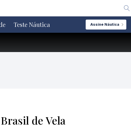
Alte
de
Teste Náutica
Assine Náutica
Brasil de Vela