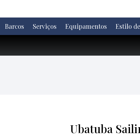
Ir
direto
para
o
Barcos
Serviços
Equipamentos
Estilo d
conteúdo
Ubatuba Sailin