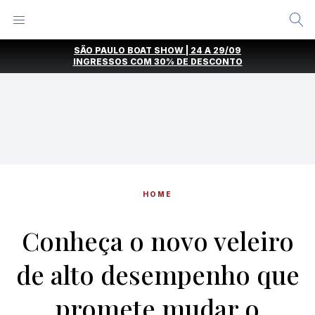
Alternar
Menu
Ir
SÃO PAULO BOAT SHOW | 24 A 29/09
direto
INGRESSOS COM
30% DE DESCONTO
para
o
conteúdo
HOME
Conheça o novo veleiro
de alto desempenho que
promete mudar o