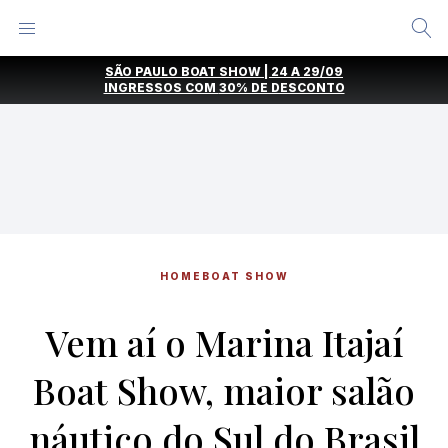
Alternar
Menu
Ir
SÃO PAULO BOAT SHOW | 24 A 29/09
direto
INGRESSOS COM
30% DE DESCONTO
para
o
conteúdo
HOME
BOAT SHOW
Vem aí o Marina Itajaí
Boat Show, maior salão
náutico do Sul do Brasil