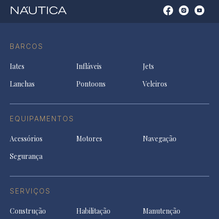
Open
Open
Open
Op
Conta
Instagram
YouTu
Ti
do
in
in
in
Facebook
a
a
a
BARCOS
in
new
new
ne
a
tab
tab
tab
Iates
Infláveis
Jets
new
tab
Lanchas
Pontoons
Veleiros
EQUIPAMENTOS
Acessórios
Motores
Navegação
Segurança
SERVIÇOS
Construção
Habilitação
Manutenção