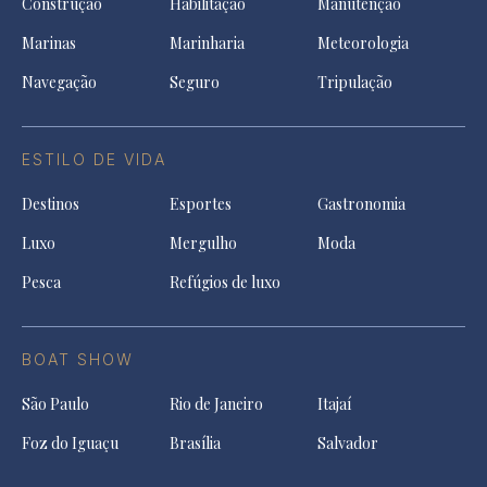
Construção
Habilitação
Manutenção
Marinas
Marinharia
Meteorologia
Navegação
Seguro
Tripulação
ESTILO DE VIDA
Destinos
Esportes
Gastronomia
Luxo
Mergulho
Moda
Pesca
Refúgios de luxo
BOAT SHOW
São Paulo
Rio de Janeiro
Itajaí
Foz do Iguaçu
Brasília
Salvador