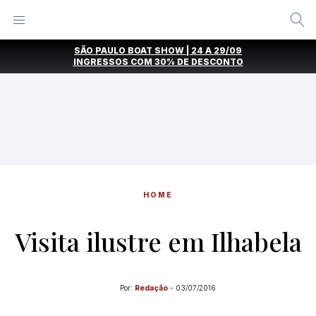
Alternar
Menu
Ir
SÃO PAULO BOAT SHOW | 24 A 29/09
direto
INGRESSOS COM
30% DE DESCONTO
para
o
conteúdo
HOME
Visita ilustre em Ilhabela
Por:
Redação
-
03/07/2016