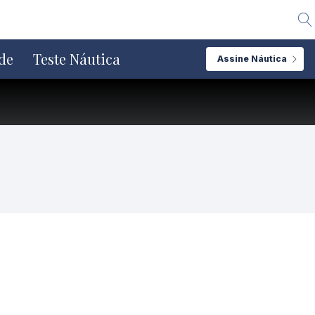
Alte
de
Teste Náutica
Assine Náutica