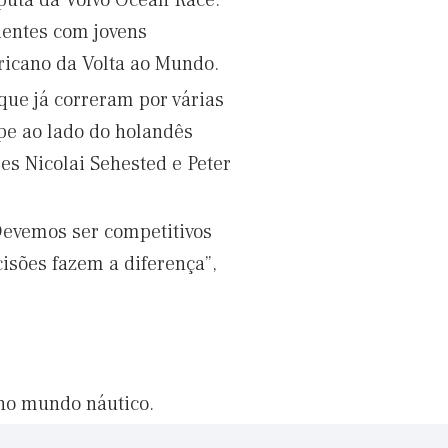
puta da Volvo Ocean Race.
ientes com jovens
ricano da Volta ao Mundo.
ue já correram por várias
pe ao lado do holandês
es Nicolai Sehested e Peter
Devemos ser competitivos
isões fazem a diferença”,
 no mundo náutico.