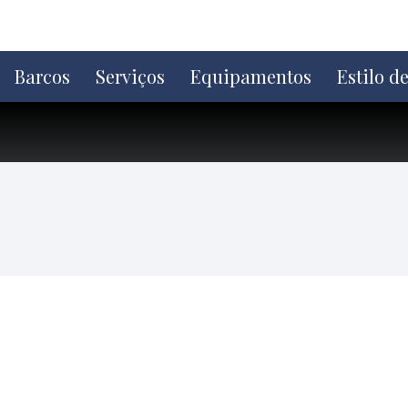
Ir
direto
para
o
Barcos
Serviços
Equipamentos
Estilo d
conteúdo