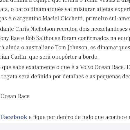
on definiu a equipe que levará o Team Vestas à dis
gata, o barco dinamarquês vai misturar atletas exper
s é o argentino Maciel Cicchetti, primeiro sul-ame
ante Chris Nicholson recrutou dois neozelandeses q
Tony Rae e Rob Salthouse foram confirmados na equi
rá ainda o australiano Tom Johnson, os dinamarques
ian Carlin, que será o repórter a bordo.
 que sabe exatamente o que é a Volvo Ocean Race. 
 regata será definida por detalhes e as pequenas dec
o Ocean Race
o Facebook
e fique por dentro de tudo que acontece