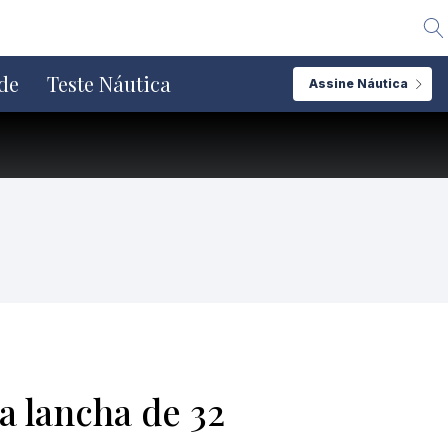
Alte
de
Teste Náutica
Assine Náutica
a lancha de 32