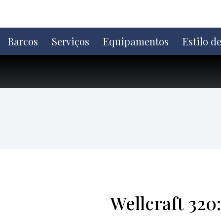
Ir
direto
para
o
Barcos
Serviços
Equipamentos
Estilo d
conteúdo
Wellcraft 320