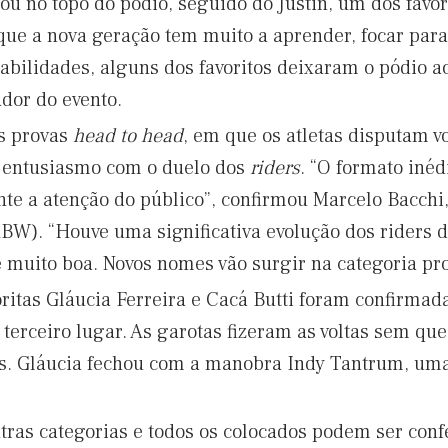
ou no topo do pódio, seguido do Justin, um dos favor
ue a nova geração tem muito a aprender, focar para 
abilidades, alguns dos favoritos deixaram o pódio a
ador do evento.
s provas
head to head
, em que os atletas disputam vo
e entusiasmo com o duelo dos
riders
. “O formato inéd
ante a atenção do público”, confirmou Marcelo Bacchi
BW). “Houve uma significativa evolução dos riders d
 muito boa. Novos nomes vão surgir na categoria prof
ritas Gláucia Ferreira e Cacá Butti foram confirma
 terceiro lugar. As garotas fizeram as voltas sem 
s. Gláucia fechou com a manobra Indy Tantrum, uma
utras categorias e todos os colocados podem ser con