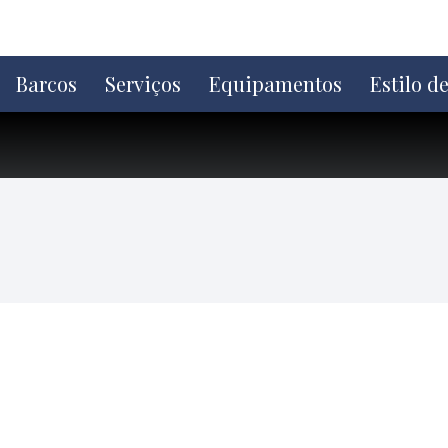
Ir
direto
para
o
Barcos
Serviços
Equipamentos
Estilo d
conteúdo