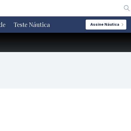
Alte
de
Teste Náutica
Assine Náutica