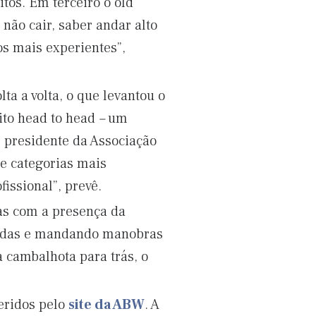
itos. Em terceiro o old
não cair, saber andar alto
os mais experientes”,
lta a volta, o que levantou o
ito head to head
–
um
, presidente da Associação
e categorias mais
issional”, prevê.
das com a presença da
quedas e mandando manobras
 cambalhota para trás, o
feridos pelo
site da ABW
. A