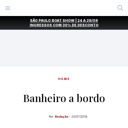
Alternar
Menu
Ir
SÃO PAULO BOAT SHOW | 24 A 29/09
direto
INGRESSOS COM
30% DE DESCONTO
para
o
conteúdo
HOME
Banheiro a bordo
Por:
Redação
-
20/07/2016