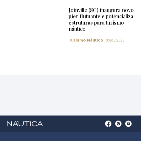
Joinville (SC) inaugura novo
píer flutuante e potencializa
estruturas para turismo
náutico
Turismo Náutico
03/08/2026
Open
Open
Open
Op
Conta
Instagram
YouTu
Ti
do
in
in
in