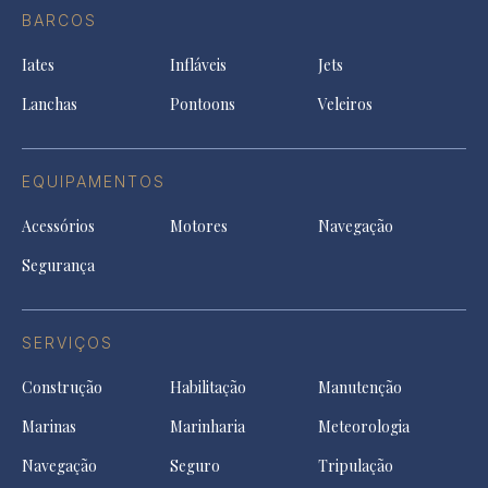
Facebook
a
a
a
BARCOS
in
new
new
ne
a
tab
tab
tab
Iates
Infláveis
Jets
new
tab
Lanchas
Pontoons
Veleiros
EQUIPAMENTOS
Acessórios
Motores
Navegação
Segurança
SERVIÇOS
Construção
Habilitação
Manutenção
Marinas
Marinharia
Meteorologia
Navegação
Seguro
Tripulação