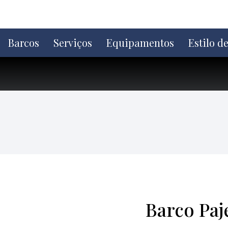
Ir
direto
para
o
Barcos
Serviços
Equipamentos
Estilo d
conteúdo
Barco Paj