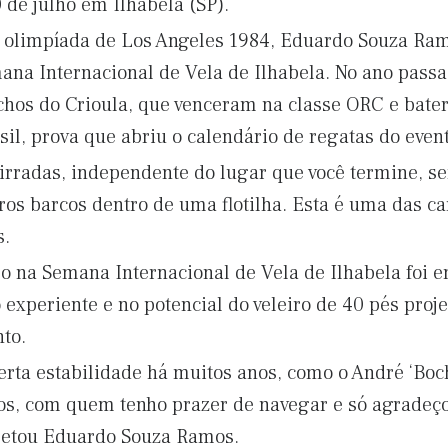
 de julho em Ilhabela (SP).
a olimpíada de Los Angeles 1984, Eduardo Souza Ra
na Internacional de Vela de Ilhabela. No ano passa
úchos do Crioula, que venceram na classe ORC e bate
il, prova que abriu o calendário de regatas do event
irradas, independente do lugar que você termine, 
os barcos dentro de uma flotilha. Esta é uma das car
s.
ro na Semana Internacional de Vela de Ilhabela foi 
experiente e no potencial do veleiro de 40 pés proje
to.
rta estabilidade há muitos anos, como o André ‘Boc
ros, com quem tenho prazer de navegar e só agrade
pletou Eduardo Souza Ramos.