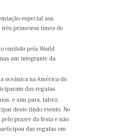
emiação especial aos
 três primeiros times de
do emitido pela World
penas um integrante da
ela oceânica na América do
ticiparam das regatas.
s, e sim para, talvez,
cipar deste lindo evento. No
 pelo prazer da festa e não
participou das regatas em