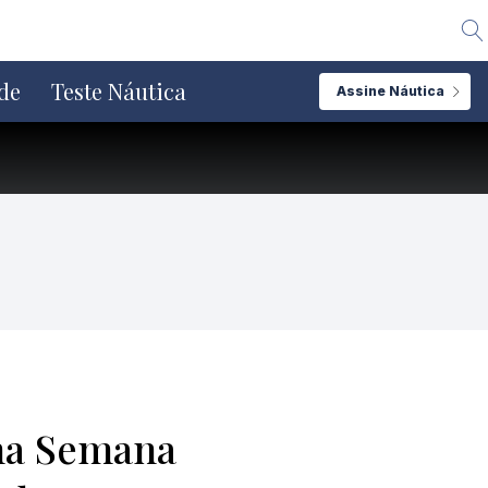
Alte
de
Teste Náutica
Assine Náutica
 na Semana