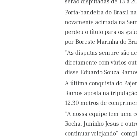
serão disputadas de 13 a 20
Porta-bandeira do Brasil n
novamente acirrada na Sema
perdeu o título para os ga
por Boreste Marinha do Bras
”As disputas sempre são ac
diretamente com vários outr
disse Eduardo Souza Ramo
A última conquista do Paje
Ramos aposta na tripulação 
12.30 metros de comprimen
”A nossa equipe tem uma ce
Rocha, Juninho Jesus e out
continuar velejando”, com