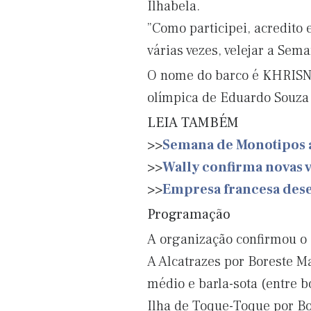
Ilhabela.
”Como participei, acredito 
várias vezes, velejar a Sema
O nome do barco é KHRISNA
olímpica de Eduardo Souza
LEIA TAMBÉM
>>
Semana de Monotipos a
>>
Wally confirma novas 
>>
Empresa francesa desen
Programação
A organização confirmou o 
A Alcatrazes por Boreste Ma
médio e barla-sota (entre 
Ilha de Toque-Toque por Bo