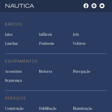
Open
Open
Open
Op
Conta
Instagram
YouTu
Ti
do
in
in
in
Facebook
a
a
a
BARCOS
in
new
new
ne
a
tab
tab
tab
Iates
Infláveis
Jets
new
tab
Lanchas
Pontoons
Veleiros
EQUIPAMENTOS
Acessórios
Motores
Navegação
Segurança
SERVIÇOS
Construção
Habilitação
Manutenção