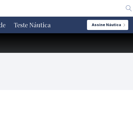
Alte
de
Teste Náutica
Assine Náutica