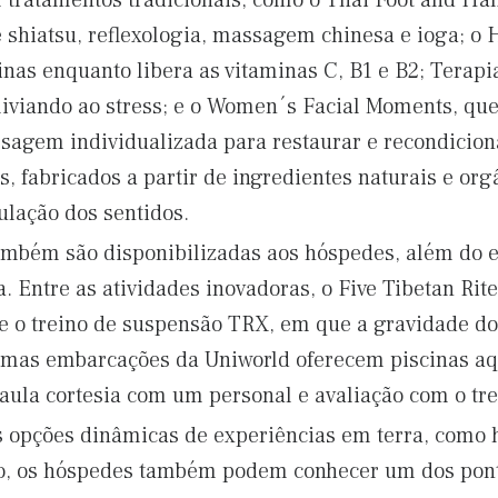
 tratamentos tradicionais, como o Thai Foot and Ha
shiatsu, reflexologia, massagem chinesa e ioga; o
inas enquanto libera as vitaminas C, B1 e B2; Terapi
iviando ao stress; e o Women´s Facial Moments, que 
sagem individualizada para restaurar e recondicion
s, fabricados a partir de ingredientes naturais e or
ulação dos sentidos.
também são disponibilizadas aos hóspedes, além do e
 Entre as atividades inovadoras, o Five Tibetan Rite
e o treino de suspensão TRX, em que a gravidade do
umas embarcações da Uniworld oferecem piscinas aq
aula cortesia com um personal e avaliação com o tr
s opções dinâmicas de experiências em terra, como h
sso, os hóspedes também podem conhecer um dos pont