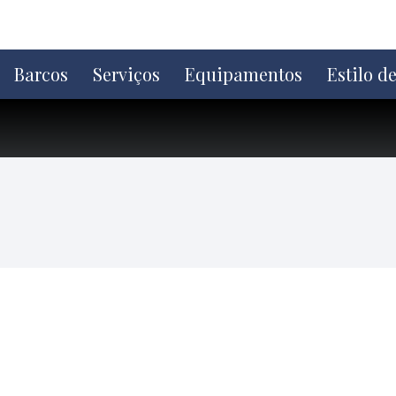
Ir
direto
para
o
Barcos
Serviços
Equipamentos
Estilo d
conteúdo