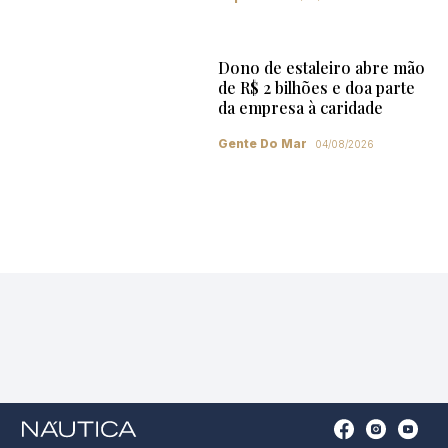
Dono de estaleiro abre mão
de R$ 2 bilhões e doa parte
da empresa à caridade
Gente Do Mar
04/08/2026
Open
Open
Open
Op