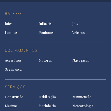
Conta
Instagram
YouTu
Ti
do
in
in
in
Facebook
a
a
a
BARCOS
in
new
new
ne
a
tab
tab
tab
Iates
Infláveis
Jets
new
tab
Lanchas
Pontoons
Veleiros
EQUIPAMENTOS
Acessórios
Motores
Navegação
Segurança
SERVIÇOS
Construção
Habilitação
Manutenção
Marinas
Marinharia
Meteorologia