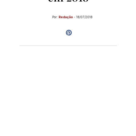
Por:
Redação
-
18/07/2018