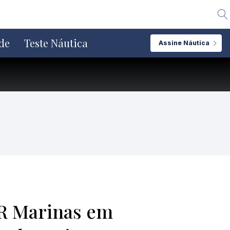
Alte
de
Teste Náutica
Assine Náutica
BR Marinas em