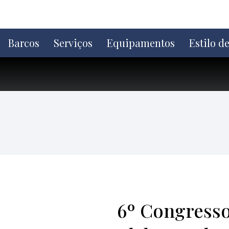
Ir
direto
para
o
Barcos
Serviços
Equipamentos
Estilo d
conteúdo
6º Congresso