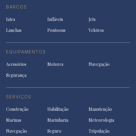
in
Facebook
a
a
a
BARCOS
in
new
new
ne
a
tab
tab
tab
Iates
Infláveis
Jets
new
tab
Lanchas
Pontoons
Veleiros
EQUIPAMENTOS
Acessórios
Motores
Navegação
Segurança
SERVIÇOS
Construção
Habilitação
Manutenção
Marinas
Marinharia
Meteorologia
Navegação
Seguro
Tripulação