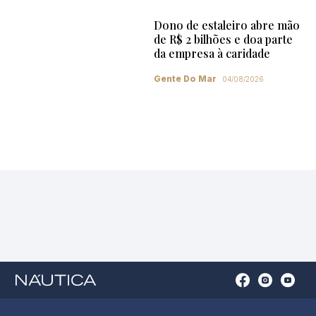
Dono de estaleiro abre mão
de R$ 2 bilhões e doa parte
da empresa à caridade
Gente Do Mar
04/08/2026
Open
Open
Open
Op
Conta
Instagram
YouTu
Ti
do
in
in