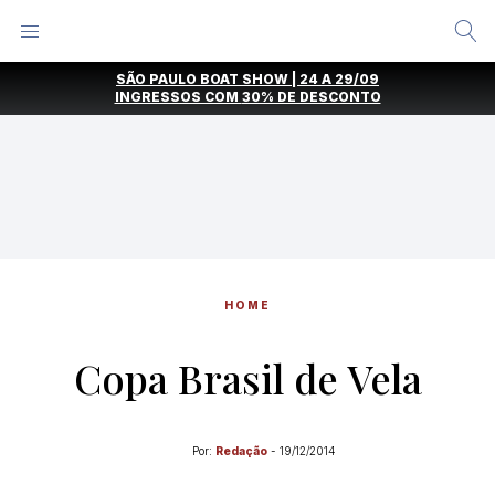
Alternar
Menu
Ir
SÃO PAULO BOAT SHOW | 24 A 29/09
direto
INGRESSOS COM
30% DE DESCONTO
para
o
conteúdo
HOME
Copa Brasil de Vela
Por:
Redação
-
19/12/2014