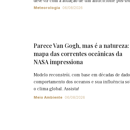
deve vir com a atuação de um anticiclone pós-fr
Meteorologia
06/08/2026
Parece Van Gogh, mas é a natureza:
mapa das correntes oceânicas da
NASA impressiona
Modelo reconstrói, com base em décadas de dado
comportamento dos oceanos e sua influência so
o clima global. Assista!
Meio Ambiente
06/08/2026