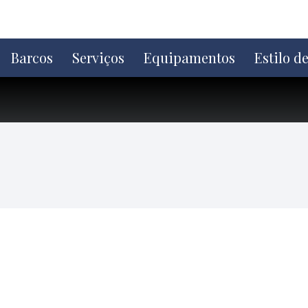
Ir
direto
para
o
Barcos
Serviços
Equipamentos
Estilo d
conteúdo