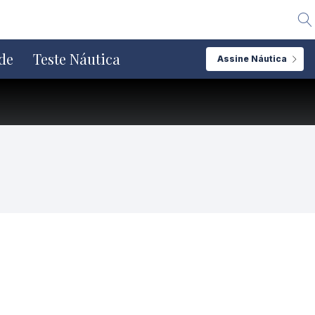
Alte
de
Teste Náutica
Assine Náutica