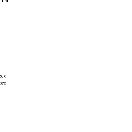
ontal
s, o
bre