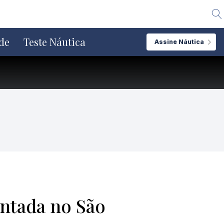
Alte
de
Teste Náutica
Assine Náutica
entada no São