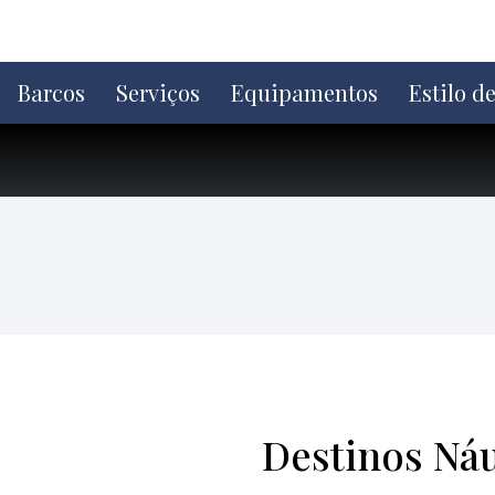
Ir
direto
para
o
Barcos
Serviços
Equipamentos
Estilo d
conteúdo
Destinos Náu