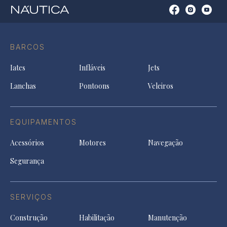
Open
Open
Open
Op
Conta
Instagram
YouTu
Ti
do
in
in
in
Facebook
a
a
a
BARCOS
in
new
new
ne
a
tab
tab
tab
Iates
Infláveis
Jets
new
tab
Lanchas
Pontoons
Veleiros
EQUIPAMENTOS
Acessórios
Motores
Navegação
Segurança
SERVIÇOS
Construção
Habilitação
Manutenção