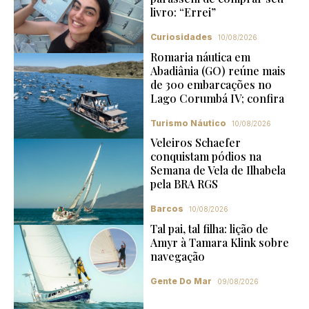
livro: “Errei”
Curiosidades
10/08/2026
Romaria náutica em
Abadiânia (GO) reúne mais
de 300 embarcações no
Lago Corumbá IV; confira
Turismo Náutico
10/08/2026
Veleiros Schaefer
conquistam pódios na
Semana de Vela de Ilhabela
pela BRA RGS
Barcos
10/08/2026
Tal pai, tal filha: lição de
Amyr à Tamara Klink sobre
navegação
Gente Do Mar
09/08/2026