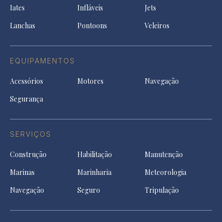
tab
Iates
Infláveis
Jets
new
tab
Lanchas
Pontoons
Veleiros
EQUIPAMENTOS
Acessórios
Motores
Navegação
Segurança
SERVIÇOS
Construção
Habilitação
Manutenção
Marinas
Marinharia
Meteorologia
Navegação
Seguro
Tripulação