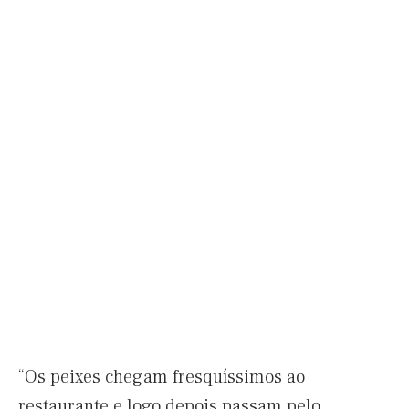
“Os peixes chegam fresquíssimos ao
restaurante e logo depois passam pelo