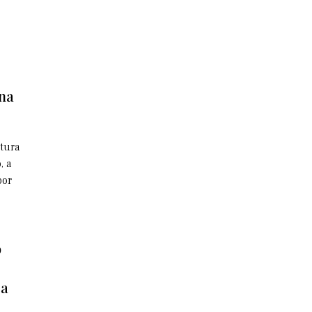
 na
utura
, a
por
o
ca