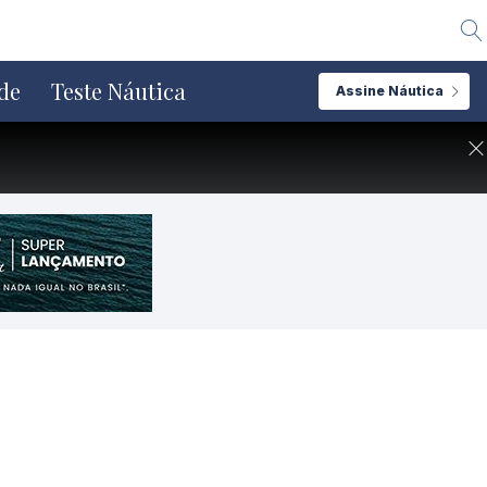
Alte
de
Teste Náutica
Assine Náutica