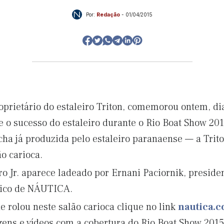
Por:
Redação
-
01/04/2015
roprietário do estaleiro Triton, comemorou ontem, di
 e o sucesso do estaleiro durante o Rio Boat Show 2
ha já produzida pelo estaleiro paranaense — a Trito
ão carioca.
ro Jr. aparece ladeado por Ernani Paciornik, presid
cnico de NÁUTICA.
 rolou neste salão carioca clique no link
nautica.
gens e vídeos com a cobertura do Rio Boat Show 2015