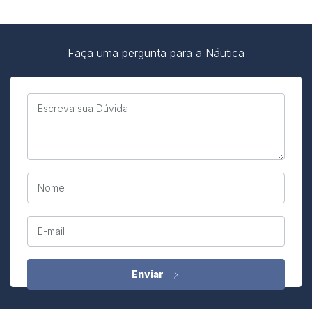
Faça uma pergunta para a Náutica
Escreva sua Dúvida
Nome
E-mail