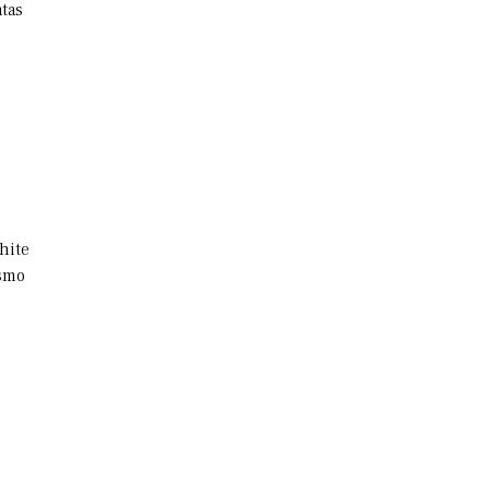
tas
hite
esmo