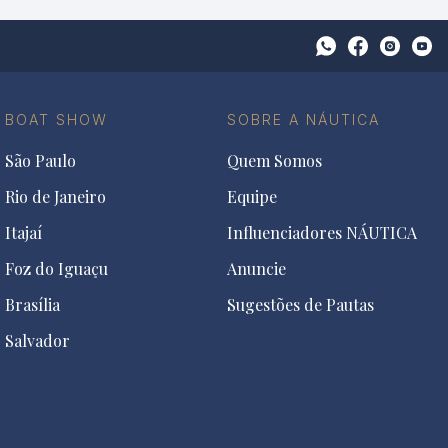
Open
Open
Ope
Conta
Instagra
You
do
in
in
Facebook
a
a
BOAT SHOW
SOBRE A NÁUTICA
in
new
new
a
tab
tab
São Paulo
Quem Somos
new
tab
Rio de Janeiro
Equipe
Itajaí
Influenciadores NÁUTICA
Foz do Iguaçu
Anuncie
Brasília
Sugestões de Pautas
Salvador