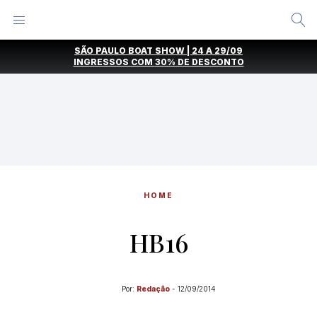
Alternar
Menu
Ir
SÃO PAULO BOAT SHOW | 24 A 29/09
direto
INGRESSOS COM
30% DE DESCONTO
para
o
conteúdo
HOME
HB16
Por:
Redação
-
12/09/2014