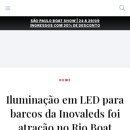
Alternar
Menu
Ir
SÃO PAULO BOAT SHOW | 24 A 29/09
direto
INGRESSOS COM
30% DE DESCONTO
para
o
conteúdo
HOME
Iluminação em LED para
barcos da Inovaleds foi
atração no Rio Boat