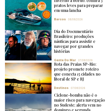
Inverno a bordo: confira 3
pratos leves para preparar
em uma lancha
Barcos
08/08/2026
Dia do Documentário
Brasileiro: produções
náuticas para assistir e
navegar por grandes
histórias
Gente Do Mar
07/08/2026
Rota das Praias SP-Rio:
projeto promete roteiro
que conecta 15 cidades no
litoral de SP e RJ
Destinos
07/08/2026
Ciclone-bomba não é o
maior risco para navegação
no Sudeste; alerta vem no
domingo e segunda