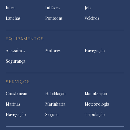
ne
a
tab
tab
tab
Iates
Infláveis
Jets
new
tab
Lanchas
Pontoons
Veleiros
EQUIPAMENTOS
Acessórios
Motores
Navegação
Segurança
SERVIÇOS
Construção
Habilitação
Manutenção
Marinas
Marinharia
Meteorologia
Navegação
Seguro
Tripulação