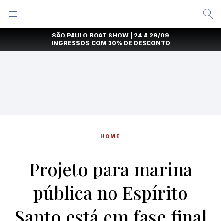
Alternar
Menu
Ir
SÃO PAULO BOAT SHOW | 24 A 29/09
direto
INGRESSOS COM
30% DE DESCONTO
para
o
conteúdo
HOME
Projeto para marina
pública no Espírito
Santo está em fase final