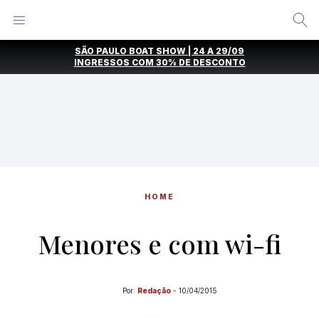
Alternar
Menu
Ir
SÃO PAULO BOAT SHOW | 24 A 29/09
direto
INGRESSOS COM
30% DE DESCONTO
para
o
conteúdo
HOME
Menores e com wi-fi
Por:
Redação
-
10/04/2015