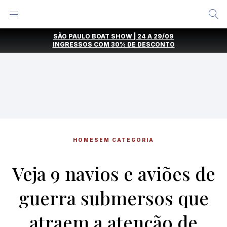
Alternar
Menu
Ir
SÃO PAULO BOAT SHOW | 24 A 29/09
direto
INGRESSOS COM
30% DE DESCONTO
para
o
conteúdo
HOME
SEM CATEGORIA
Veja 9 navios e aviões de
guerra submersos que
atraem a atenção de