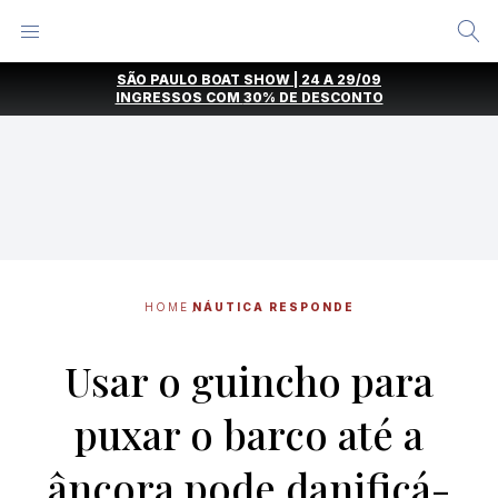
Alternar
Menu
Ir
SÃO PAULO BOAT SHOW | 24 A 29/09
direto
INGRESSOS COM
30% DE DESCONTO
para
o
conteúdo
HOME
NÁUTICA RESPONDE
Usar o guincho para
puxar o barco até a
âncora pode danificá-