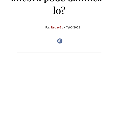
lo?
Por:
Redação
-
11/03/2022