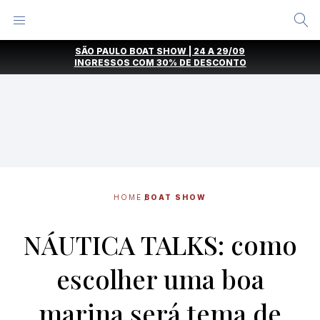
Alternar
Menu
Ir
SÃO PAULO BOAT SHOW | 24 A 29/09
direto
INGRESSOS COM
30% DE DESCONTO
para
o
conteúdo
HOME
BOAT SHOW
NÁUTICA TALKS: como
escolher uma boa
marina será tema de