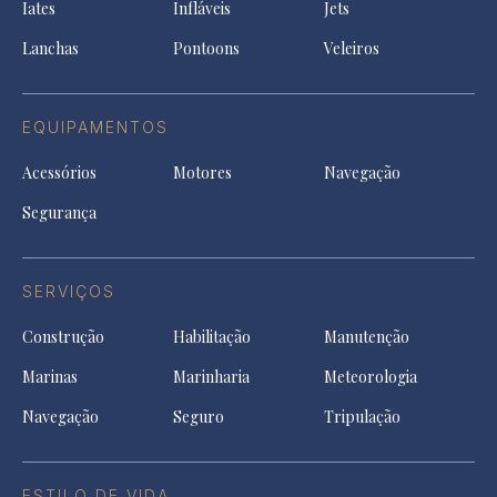
tab
Iates
Infláveis
Jets
new
tab
Lanchas
Pontoons
Veleiros
EQUIPAMENTOS
Acessórios
Motores
Navegação
Segurança
SERVIÇOS
Construção
Habilitação
Manutenção
Marinas
Marinharia
Meteorologia
Navegação
Seguro
Tripulação
ESTILO DE VIDA