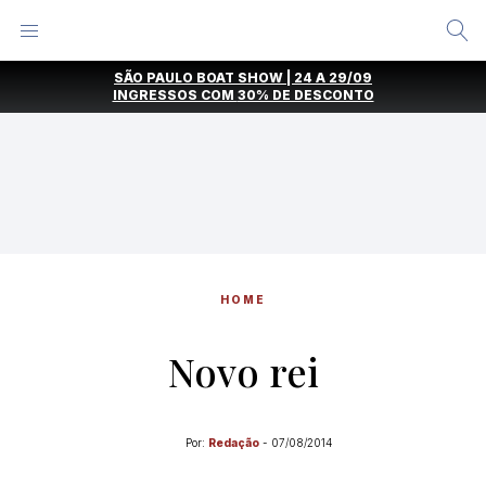
Alternar
Menu
Ir
SÃO PAULO BOAT SHOW | 24 A 29/09
direto
INGRESSOS COM
30% DE DESCONTO
para
o
conteúdo
HOME
Novo rei
Por:
Redação
-
07/08/2014