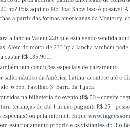
arco de proa aberta e padrão americano de constru
20 hp? Pois aqui no Rio Boat Show isso é possível. A 
chas a partir das formas americanas da Monterey, co
ra a lancha Valent 220 que está sendo vendida aqui 
ias. Além do motor de 220 hp a lancha também pod
a custar R$ 139.900.
o também tem condições especiais de pagamento.
 salão náutico da América Latina, acontece até o di
nde, 6.555, Pavilhão 3, Barra da Tijuca.
iridos na bilheteria do evento (R$ 50 – convite regu
tura (crianças de até 1 m não pagam); R$ 25 – pesso
especiais) ou pela internet, clique
www.ingressor
tem estacionamento próprio e os visitantes do Rio 