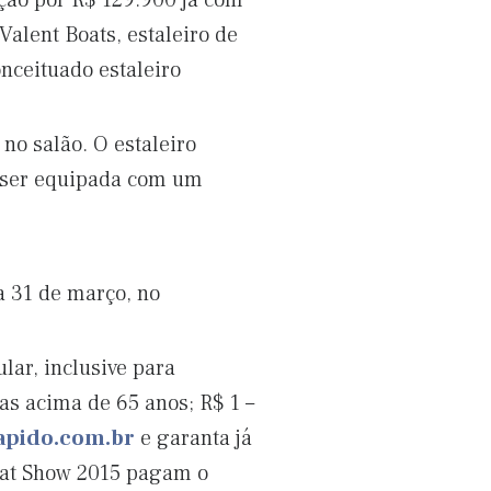
ção por R$ 129.900 já com
Valent Boats, estaleiro de
nceituado estaleiro
no salão. O estaleiro
e ser equipada com um
a 31 de março, no
lar, inclusive para
as acima de 65 anos; R$ 1 –
apido.com.br
e garanta já
Boat Show 2015 pagam o