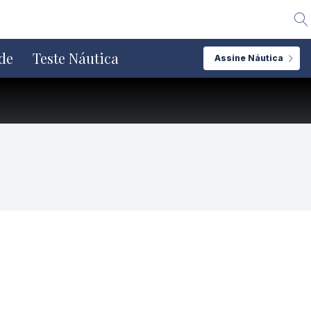
Alte
de
Teste Náutica
Assine Náutica