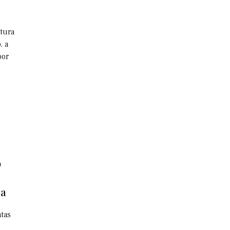
utura
, a
por
o
ca
tas