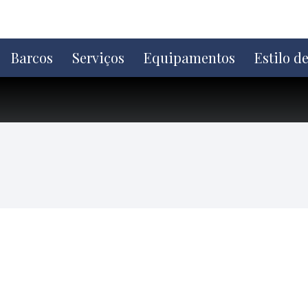
Ir
direto
para
o
Barcos
Serviços
Equipamentos
Estilo d
conteúdo