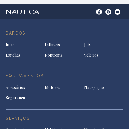
Open
Open
Open
Op
Conta
Instagram
YouTu
Ti
do
in
in
in
Facebook
a
a
a
BARCOS
in
new
new
ne
a
tab
tab
tab
Iates
Infláveis
Jets
new
tab
Lanchas
Pontoons
Veleiros
EQUIPAMENTOS
Acessórios
Motores
Navegação
Segurança
SERVIÇOS