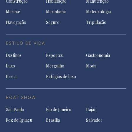
Construção
Habilitação
Manutenção
Marinas
Marinharia
Meteorologia
Navegação
Seguro
Tripulação
ESTILO DE VIDA
Destinos
Esportes
Gastronomia
Luxo
Mergulho
Moda
Pesca
Refúgios de luxo
BOAT SHOW
São Paulo
Rio de Janeiro
Itajaí
Foz do Iguaçu
Brasília
Salvador