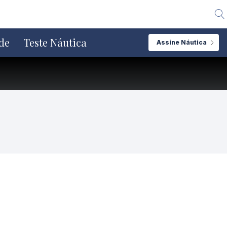
Alte
de
Teste Náutica
Assine Náutica