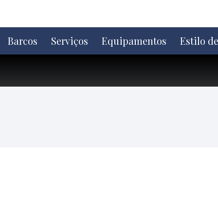
Ir
direto
para
o
Barcos
Serviços
Equipamentos
Estilo d
conteúdo