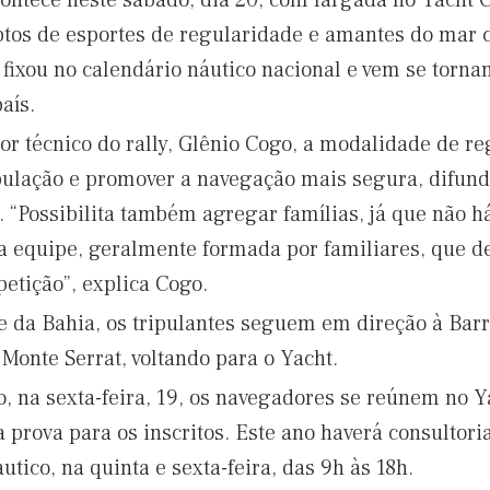
contece neste sábado, dia 20, com largada no Yacht C
ptos de esportes de regularidade e amantes do mar 
fixou no calendário náutico nacional e vem se torna
aís.
r técnico do rally, Glênio Cogo, a modalidade de r
ipulação e promover a navegação mais segura, difund
. “Possibilita também agregar famílias, já que não h
a equipe, geralmente formada por familiares, que d
etição”, explica Cogo.
e da Bahia, os tripulantes seguem em direção à Bar
Monte Serrat, voltando para o Yacht.
, na sexta-feira, 19, os navegadores se reúnem no Ya
 prova para os inscritos. Este ano haverá consultori
utico, na quinta e sexta-feira, das 9h às 18h.