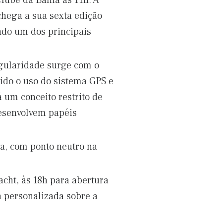
lube da Bahia às 11h. A
chega a sua sexta edição
ndo um dos principais
egularidade surge com o
ido o uso do sistema GPS e
á um conceito restrito de
esenvolvem papéis
ra, com ponto neutro na
cht, às 18h para abertura
a personalizada sobre a