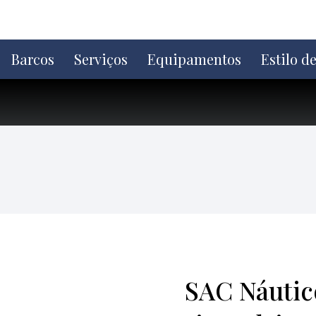
Ir
direto
para
o
Barcos
Serviços
Equipamentos
Estilo d
conteúdo
SAC Náutico