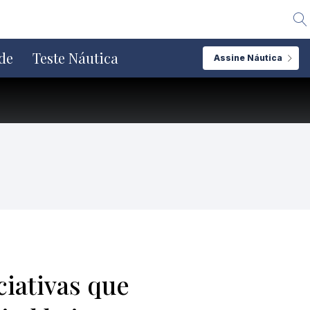
Alte
de
Teste Náutica
Assine Náutica
ciativas que