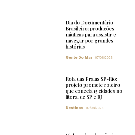
Dia do Documentário
Brasileiro: produções
náuticas para assistir e
navegar por grandes
histórias
Gente Do Mar
07/08/2026
Rota das Praias SP-Rio:
projeto promete roteiro
que conecta 15 cidades no
litoral de SP e RJ
Destinos
07/08/2026