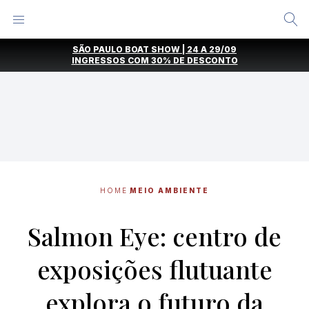
Alternar
Menu
Ir
SÃO PAULO BOAT SHOW | 24 A 29/09
direto
INGRESSOS COM
30% DE DESCONTO
para
o
conteúdo
HOME
MEIO AMBIENTE
Salmon Eye: centro de
exposições flutuante
explora o futuro da