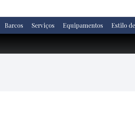
Ir
direto
para
o
Barcos
Serviços
Equipamentos
Estilo d
conteúdo