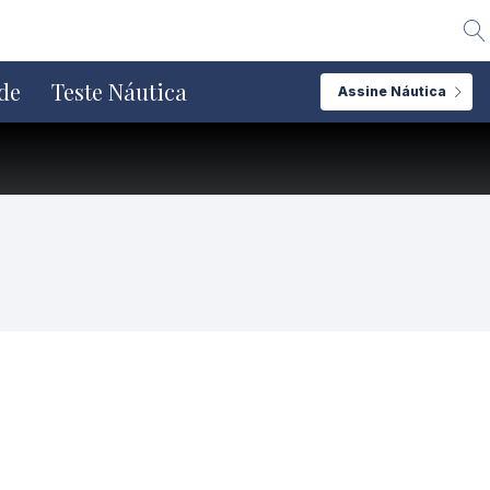
Alte
de
Teste Náutica
Assine Náutica